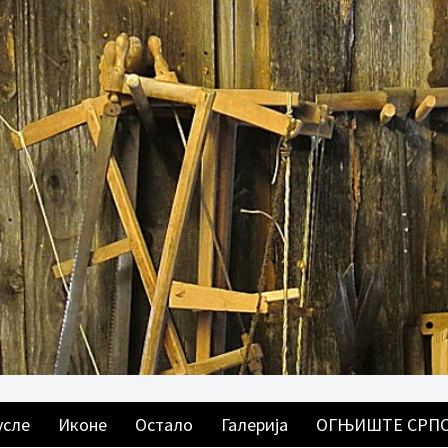
усле
Иконе
Остало
Галерија
ОГЊИШТЕ СРП