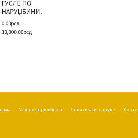
ГУСЛЕ ПО
НАРУЏБИНИ!
0.00
рсд
–
30,000.00
рсд
 нама
Услови коришћења
Политика испоруке
Конта