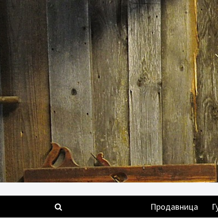
Скочи
на
садржај
Продавница
Г