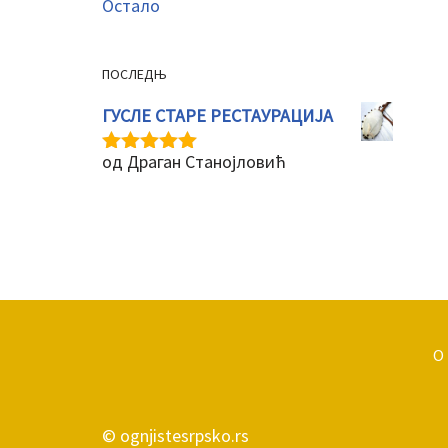
Остало
ПОСЛЕДЊ
ГУСЛЕ СТАРЕ РЕСТАУРАЦИЈА
од Драган Станојловић
Оцењено
5
од 5
О
© ognjistesrpsko.rs