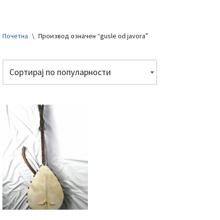
Почетна
\
Производ oзначен “gusle od javora”