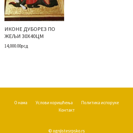
ИКОНЕ ДУБОРЕЗ ПО
ЖЕЉИ 30Х40ЦМ
14,000.00
рсд
О нама
Услови коришћења
Политика испоруке
Контакт
© ognjistesrpsko.rs