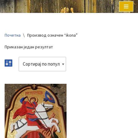
Скочи
на
садржај
Почетна
\
Производ oзначен “ikona”
Приказан један резултат