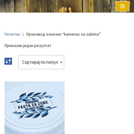
Скочи
на
садржај
Почетна
\
Производ oзначен “kamenac na zubima”
Приказан један резултат