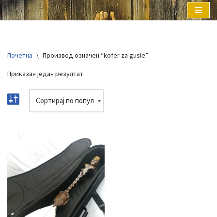
Скочи
на
садржај
Почетна
\
Производ oзначен “kofer za gusle”
Приказан један резултат