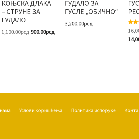
КОЊСКА ДЛАКА
ГУДАЛО ЗА
ГУ
– СТРУНЕ ЗА
ГУСЛЕ „ОБИЧНО“
РЕ
ГУДАЛО
3,200.00
рсд
Оцењ
16,0
1,100.00
рсд
900.00
рсд
5.00
од 5
14,0
 нама
Услови коришћења
Политика испоруке
Конта