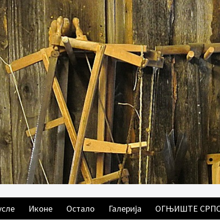
усле
Иконе
Остало
Галерија
ОГЊИШТЕ СРП