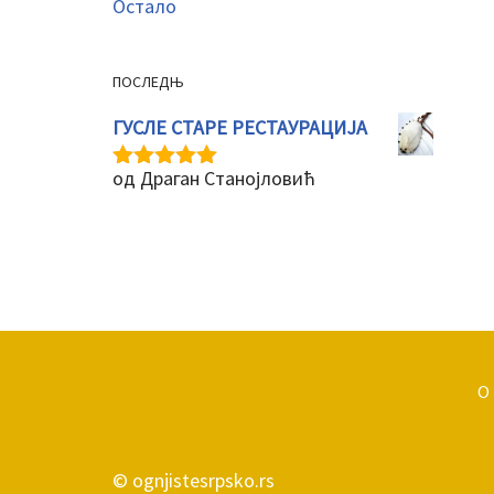
Остало
ПОСЛЕДЊ
ГУСЛЕ СТАРЕ РЕСТАУРАЦИЈА
од Драган Станојловић
Оцењено
5
од 5
О
© ognjistesrpsko.rs