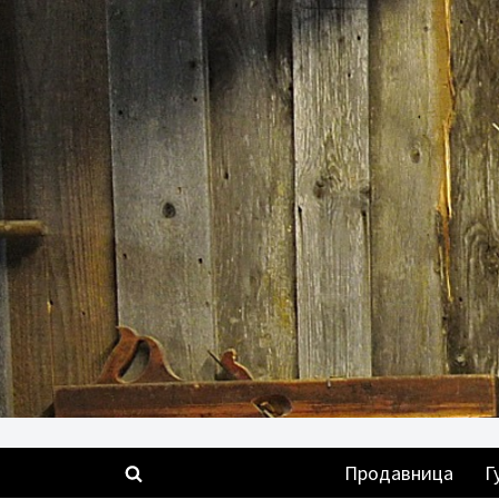
Скочи
на
садржај
Продавница
Г