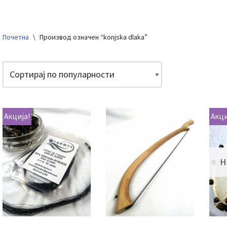
Почетна
\
Производ oзначен “konjska dlaka”
Акција!
Акци
Н