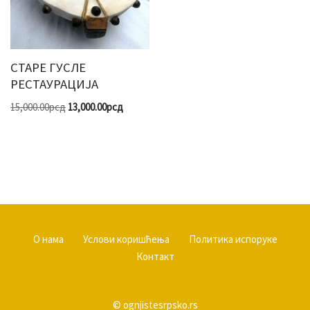
СТАРЕ ГУСЛЕ
РЕСТАУРАЦИЈА
15,000.00
рсд
13,000.00
рсд
О нама
Услови коришћења
Политика испоруке
Контакт
© ognjistesrpsko.rs