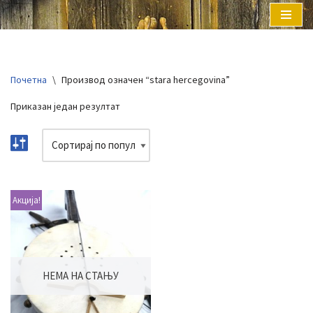
Скочи
на
садржај
Почетна
\
Производ oзначен “stara hercegovina”
Приказан један резултат
Акција!
НЕМА НА СТАЊУ