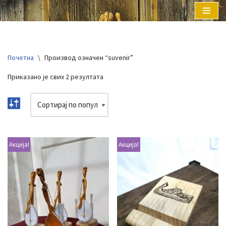
Скочи
на
садржај
Почетна
\
Производ oзначен “suvenir”
Приказано је свих 2 резултата
Акција!
Акција!