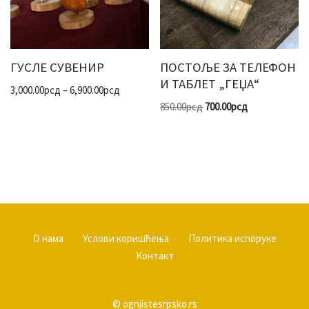
ГУСЛЕ СУВЕНИР
ПОСТОЉЕ ЗА ТЕЛЕФОН
И ТАБЛЕТ „ГЕЏА“
3,000.00
рсд
–
6,900.00
рсд
850.00
рсд
700.00
рсд
О нама
Услови коришћења
Политика испоруке
Контакт
© ognjistesrpsko.rs